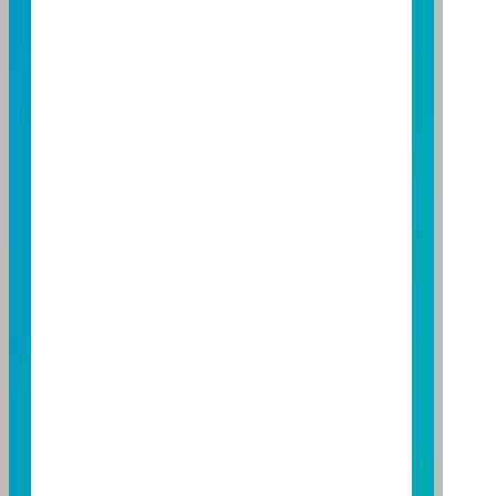
114 年金管投信新字第 001 號
台北總公司
台北市敦化南路一段 108 號 8 樓
TEL：(02)8771-6688
FAX：(02)8771-6788
台中分公司
台中市柳川西路二段 196 號 7 樓
TEL：(04)2220-7166
FAX：(04)2220-7128
高雄分公司
高雄市民族二路 95 號 3 樓
TEL：(07)238-4577
FAX：(07)236-4571
下載富邦投信 APP
版本3.6
版本8.5