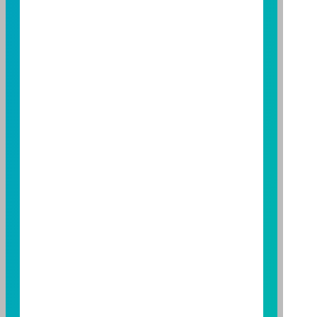
託事業以往之經理績效不保證基金之最低投資收益；本
期貨信託事業除盡善良管理人之注意義務外，不負責本
基金之盈虧，亦不保證最低之收益；本文提及之經濟走
勢預測不必然代表本基金之績效；本基金之投資風險及
有關基金應負擔之費用已揭露於基金之公開說明書，投
資人申購前應詳閱基金公開說明書。本公司及各銷售機
構備有簡式公開說明書或公開說明書，歡迎索取；投資
人亦可連結至
富邦投信網頁
、
公開資訊觀測站
或
基金資
訊觀測站
查詢。
基金並無受存款保險、保險安定基金或其他相關保障機
制之保障，投資基金最大可能損失為全部投資金額。
為
避免因受益人短線交易頻繁，造成基金管理及交易成本
增加，進而損及基金長期持有之受益人之權益，並稀釋
基金之獲利，本基金不歡迎受益人進行短線交易，即日
起若受益人進行短線交易，本公司得保留限制短線交易
之受益人再次申購基金並收取相關費用之權利，申購前