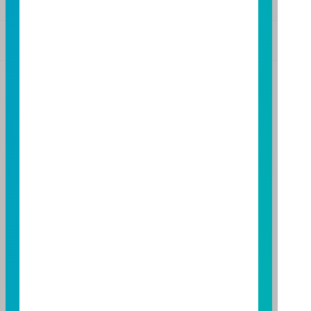
基金警語
+
【富邦投信獨立經營管理】
基金經金管會核准或同意生效，惟不表示絕無風險。基
金經理公司以往之經理績效不保證基金之最低投資收
益；基金經理公司除盡善良管理人之注意義務外，不負
責本基金之盈虧，亦不保證最低之收益，投資人申購前
應詳閱基金公開說明書。本公司及各銷售機構備有簡式
公開說明書或公開說明書，歡迎索取；投資人亦可連結
至
富邦投信網頁
或
公開資訊觀測站
查詢。有關本基金運
用限制及投資風險之揭露請詳見本基金公開說明書。投
資人申購本基金係持有基金受益憑證，而非本文提及之
投資資產或標的。
基金經金管會核准，惟不表示本基金絕無風險。期貨信