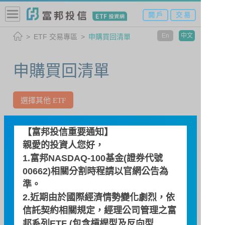
開 戶
交 易
En
中文
ETF 交易專區
申購買回清單
申購買回清單
選擇其他 ETF
00645 富邦日本(本基金採匯率避
【富邦投信重要通知】
險)
親愛的投資人您好，
1.富邦NASDAQ-100基金(證券代號
00662)相關分割時程請以
官網公告
為
查詢日期
準。
2.近期由於國際經濟情勢變化劇烈，依
信託契約相關規定，經理公司管理之富
邦系列ETF (包含槓桿型及反向型