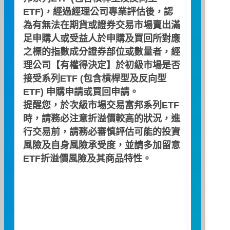
ETF)，經過經理公司專業評估後，認
為有無法在期貨或證券交易市場賣出滿
足申購人或受益人於申購及買回所對應
現金申購買回清單
之標的指數成分證券部位或數量者，經
2026/08/10
理公司【有權得決定】於初級市場是否
接受系列ETF (包含槓桿型及反向型
預收申購總價金
NT$31,780,000
ETF) 申購申請或買回申請。
提醒您，於次級市場交易富邦系列ETF
基金淨資產價值
NT$2,479,711,602
時，請務必注意折溢價較高的狀況，進
行交易前，請務必審慎評估可能的投資
已發行受益權單位總數
42,997,000
風險及自身風險承受度，並請多加留意
ETF折溢價風險及其商品特性。
與前日已發行單位差異數
0
每受益權單位淨資產價值
NT$57.67
每現金申購/買回基數之
500,000
受益權單位數