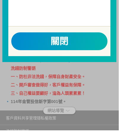
請務必詳閱公開說明書，以了解短線交易規定及相關費
用。
因金融服務業所提供之金融商品或服務所生紛爭之處理
及申訴之管道：投資人就金融消費爭議事件應先向經理
公司提出申訴，投資人不接受處理結果者，得向金融消
關閉
費爭議處理機構申請評議。本公司客服專線 0800-070-
388。財團法人金融消費評議中心電話：0800-789-
885，網址：
http://www.foi.org.tw
查詢。
洗錢防制警語
一、防杜非法洗錢，保障自身財產安全。
二、開戶審查做得好，客戶權益有保障。
三、自己權益要顧好，淪為人頭累累累！
114年金管投信新字第001號。
網站導覽
客戶資料共享管理隱私權政策
洗錢防制宣導