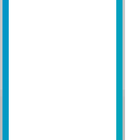
上一個月之受益人人數 (2026/07)
10,145
基金資產
每申購基數實際申購總價金及總價金差異額與實際執行
結果有關，以基金經理公司通知給付之金額為準，詳請
參閱公開說明書。
富邦證券投資信託股份有限公司
服務專線：0800-070-388
營業人：富邦證券投資信託股份有限公司
營利事業統一編號：86384949