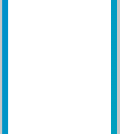
每現金申購/買回基數約
NT$28,835,868
當市值
2026/08/07 每現金申購
NT$-2,660,111
基數總價金差異額
2026/08/07 每申購基數
NT$28,889,889
實際申購總價金
初級市場可否申購
可否申購
可
可否贖回
可