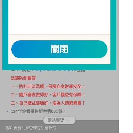
之受益人再次申購基金並收取相關費用之權利，申購前
請務必詳閱公開說明書，以了解短線交易規定及相關費
用。
因金融服務業所提供之金融商品或服務所生紛爭之處理
及申訴之管道：投資人就金融消費爭議事件應先向經理
公司提出申訴，投資人不接受處理結果者，得向金融消
關閉
費爭議處理機構申請評議。本公司客服專線 0800-070-
388。財團法人金融消費評議中心電話：0800-789-
885，網址：
http://www.foi.org.tw
查詢。
洗錢防制警語
一、防杜非法洗錢，保障自身財產安全。
二、開戶審查做得好，客戶權益有保障。
三、自己權益要顧好，淪為人頭累累累！
114年金管投信新字第001號。
網站導覽
客戶資料共享管理隱私權政策