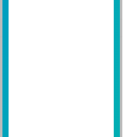
版本3.6
版本8.5
基金警語
+
【富邦投信獨立經營管理】
基金經金管會核准或同意生效，惟不表示絕無風險。基
金經理公司以往之經理績效不保證基金之最低投資收
益；基金經理公司除盡善良管理人之注意義務外，不負
責本基金之盈虧，亦不保證最低之收益，投資人申購前
應詳閱基金公開說明書。本公司及各銷售機構備有簡式
公開說明書或公開說明書，歡迎索取；投資人亦可連結
至
富邦投信網頁
或
公開資訊觀測站
查詢。有關本基金運
用限制及投資風險之揭露請詳見本基金公開說明書。投
資人申購本基金係持有基金受益憑證，而非本文提及之
投資資產或標的。