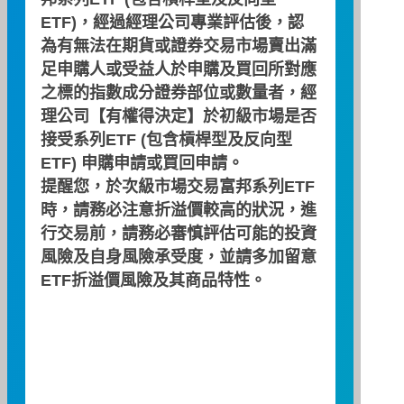
ETF)，經過經理公司專業評估後，認
現金申購買回清單
為有無法在期貨或證券交易市場賣出滿
足申購人或受益人於申購及買回所對應
2026/08/10
之標的指數成分證券部位或數量者，經
理公司【有權得決定】於初級市場是否
預收申購總價金
NT$19,100,000
接受系列ETF (包含槓桿型及反向型
ETF) 申購申請或買回申請。
基金淨資產價值
NT$2,165,036,507
提醒您，於次級市場交易富邦系列ETF
時，請務必注意折溢價較高的狀況，進
已發行受益權單位總數
62,535,000
行交易前，請務必審慎評估可能的投資
與前日已發行單位差異數
0
風險及自身風險承受度，並請多加留意
ETF折溢價風險及其商品特性。
每受益權單位淨資產價值
NT$34.62
每現金申購/買回基數之
500,000
受益權單位數
每現金申購/買回基數約
NT$17,310,598
當市值