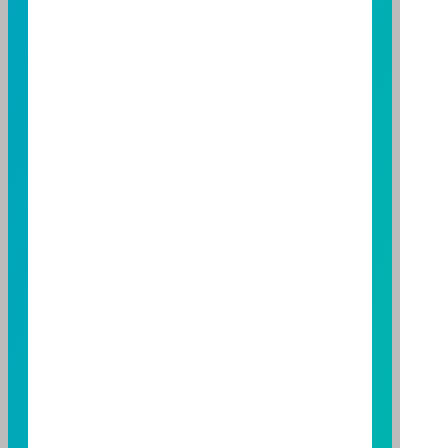
基金經金管會核准，惟不表示本基金絕無風險。期貨信
託事業以往之經理績效不保證基金之最低投資收益；本
期貨信託事業除盡善良管理人之注意義務外，不負責本
基金之盈虧，亦不保證最低之收益；本文提及之經濟走
勢預測不必然代表本基金之績效；本基金之投資風險及
有關基金應負擔之費用已揭露於基金之公開說明書，投
資人申購前應詳閱基金公開說明書。本公司及各銷售機
構備有簡式公開說明書或公開說明書，歡迎索取；投資
人亦可連結至
富邦投信網頁
、
公開資訊觀測站
或
基金資
訊觀測站
查詢。
基金並無受存款保險、保險安定基金或其他相關保障機
制之保障，投資基金最大可能損失為全部投資金額。
為
避免因受益人短線交易頻繁，造成基金管理及交易成本
增加，進而損及基金長期持有之受益人之權益，並稀釋
基金之獲利，本基金不歡迎受益人進行短線交易，即日
起若受益人進行短線交易，本公司得保留限制短線交易