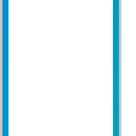
2026/08/06 每現金申購
NT$-1,782,470
基數總價金差異額
2026/08/06 每申購基數
NT$17,367,530
實際申購總價金
2026/08/07 預估發行受
62,535,000
益權單位數
初級市場可否申購
可否申購
可
可否贖回
可