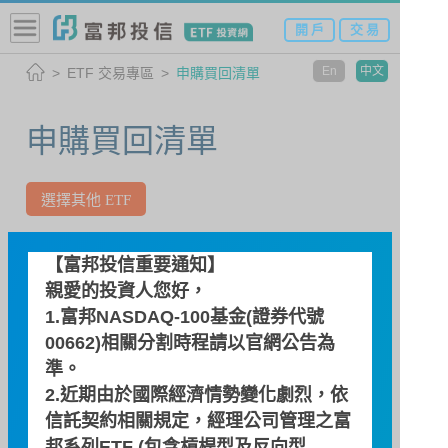
開 戶
交 易
En
中文
ETF 交易專區
申購買回清單
申購買回清單
選擇其他 ETF
00652 富邦印度
【富邦投信重要通知】
親愛的投資人您好，
1.富邦NASDAQ-100基金(證券代號
查詢日期
00662)相關分割時程請以
官網公告
為
準。
2.近期由於國際經濟情勢變化劇烈，依
信託契約相關規定，經理公司管理之富
邦系列ETF (包含槓桿型及反向型