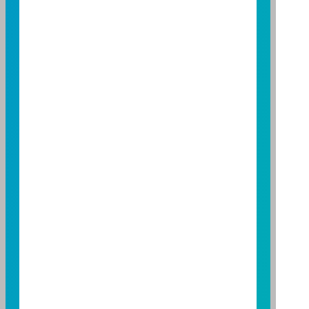
營利事業統一編號：86384949
114 年金管投信新字第 001 號
台北總公司
台北市敦化南路一段 108 號 8 樓
TEL：(02)8771-6688
FAX：(02)8771-6788
台中分公司
台中市柳川西路二段 196 號 7 樓
TEL：(04)2220-7166
FAX：(04)2220-7128
高雄分公司
高雄市民族二路 95 號 3 樓
TEL：(07)238-4577
FAX：(07)236-4571
下載富邦投信 APP