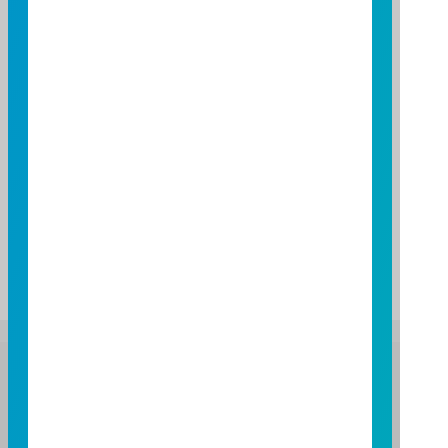
上一個月之受益人人數 (2026/07)
9,832
基金資產
每申購基數實際申購總價金及總價金差異額與實際執行
結果有關，以基金經理公司通知給付之金額為準，詳請
參閱公開說明書。
富邦證券投資信託股份有限公司
服務專線：0800-070-388
營業人：富邦證券投資信託股份有限公司