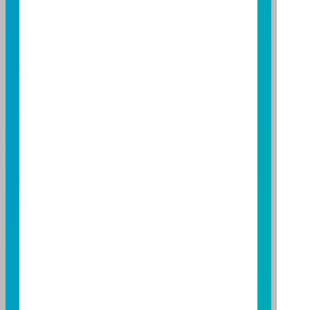
114 年金管投信新字第 001 號
台北總公司
台北市敦化南路一段 108 號 8 樓
TEL：(02)8771-6688
FAX：(02)8771-6788
台中分公司
台中市柳川西路二段 196 號 7 樓
TEL：(04)2220-7166
FAX：(04)2220-7128
高雄分公司
高雄市民族二路 95 號 3 樓
TEL：(07)238-4577
FAX：(07)236-4571
下載富邦投信 APP
版本3.6
版本8.5