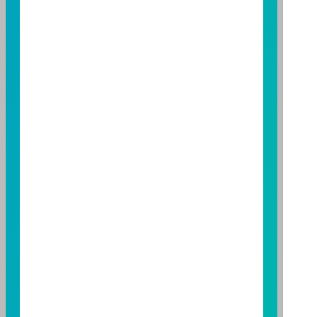
託事業以往之經理績效不保證基金之最低投資收益；本
期貨信託事業除盡善良管理人之注意義務外，不負責本
基金之盈虧，亦不保證最低之收益；本文提及之經濟走
勢預測不必然代表本基金之績效；本基金之投資風險及
有關基金應負擔之費用已揭露於基金之公開說明書，投
資人申購前應詳閱基金公開說明書。本公司及各銷售機
構備有簡式公開說明書或公開說明書，歡迎索取；投資
人亦可連結至
富邦投信網頁
、
公開資訊觀測站
或
基金資
訊觀測站
查詢。
基金並無受存款保險、保險安定基金或其他相關保障機
制之保障，投資基金最大可能損失為全部投資金額。
為
避免因受益人短線交易頻繁，造成基金管理及交易成本
增加，進而損及基金長期持有之受益人之權益，並稀釋
基金之獲利，本基金不歡迎受益人進行短線交易，即日
起若受益人進行短線交易，本公司得保留限制短線交易
之受益人再次申購基金並收取相關費用之權利，申購前