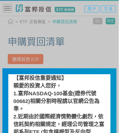
開 戶
交 易
En
中文
ETF 交易專區
申購買回清單
申購買回清單
選擇其他 ETF
006208 富邦台50(本基金之配息
【富邦投信重要通知】
來源可能為收益平準金)
親愛的投資人您好，
1.富邦NASDAQ-100基金(證券代號
00662)相關分割時程請以
官網公告
為
查詢日期
準。
2.近期由於國際經濟情勢變化劇烈，依
信託契約相關規定，經理公司管理之富
邦系列ETF (包含槓桿型及反向型