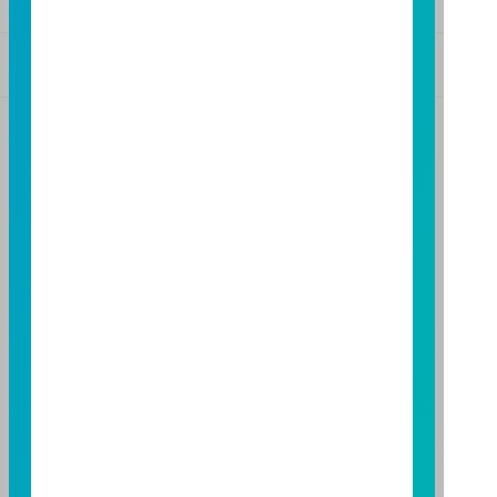
基金警語
+
【富邦投信獨立經營管理】
基金經金管會核准或同意生效，惟不表示絕無風險。基
金經理公司以往之經理績效不保證基金之最低投資收
益；基金經理公司除盡善良管理人之注意義務外，不負
責本基金之盈虧，亦不保證最低之收益，投資人申購前
應詳閱基金公開說明書。本公司及各銷售機構備有簡式
公開說明書或公開說明書，歡迎索取；投資人亦可連結
至
富邦投信網頁
或
公開資訊觀測站
查詢。有關本基金運
用限制及投資風險之揭露請詳見本基金公開說明書。投
資人申購本基金係持有基金受益憑證，而非本文提及之
投資資產或標的。
基金經金管會核准，惟不表示本基金絕無風險。期貨信