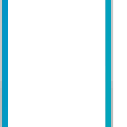
上一個月之受益人人數 (2026/07)
751,475
基金資產
每申購基數實際申購總價金及總價金差異額與實際執行
結果有關，以基金經理公司通知給付之金額為準，詳請
參閱公開說明書。
富邦證券投資信託股份有限公司
服務專線：0800-070-388
營業人：富邦證券投資信託股份有限公司
營利事業統一編號：86384949