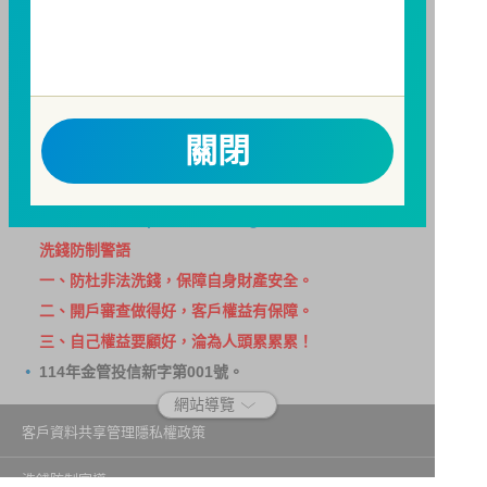
請務必詳閱公開說明書，以了解短線交易規定及相關費
用。
因金融服務業所提供之金融商品或服務所生紛爭之處理
及申訴之管道：投資人就金融消費爭議事件應先向經理
公司提出申訴，投資人不接受處理結果者，得向金融消
關閉
費爭議處理機構申請評議。本公司客服專線 0800-070-
388。財團法人金融消費評議中心電話：0800-789-
885，網址：
http://www.foi.org.tw
查詢。
洗錢防制警語
一、防杜非法洗錢，保障自身財產安全。
二、開戶審查做得好，客戶權益有保障。
三、自己權益要顧好，淪為人頭累累累！
114年金管投信新字第001號。
網站導覽
客戶資料共享管理隱私權政策
洗錢防制宣導