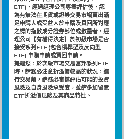
ETF)，經過經理公司專業評估後，認
為有無法在期貨或證券交易市場賣出滿
足申購人或受益人於申購及買回所對應
現金申購買回清單
之標的指數成分證券部位或數量者，經
2026/08/07
理公司【有權得決定】於初級市場是否
接受系列ETF (包含槓桿型及反向型
預收申購總價金
NT$127,610,000
ETF) 申購申請或買回申請。
提醒您，於次級市場交易富邦系列ETF
基金淨資產價值
NT$439,113,412,055
時，請務必注意折溢價較高的狀況，進
行交易前，請務必審慎評估可能的投資
已發行受益權單位總數
1,860,040,000
風險及自身風險承受度，並請多加留意
ETF折溢價風險及其商品特性。
與前日已發行單位差異數
0
每受益權單位淨資產價值
NT$236.08
每現金申購/買回基數之
500,000
受益權單位數