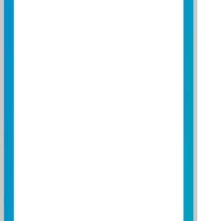
每現金申購/買回基數約
NT$118,038,701
當市值
2026/08/06 每現金申購
NT$-10,658,260
基數總價金差異額
2026/08/06 每申購基數
NT$118,161,740
實際申購總價金
初級市場可否申購
可否申購
可
可否贖回
可